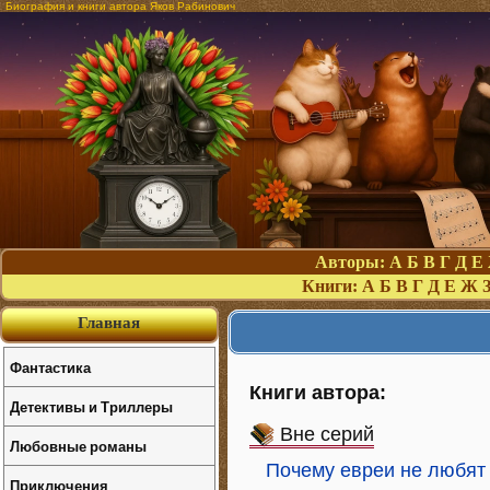
Биография и книги автора Яков Рабинович
Авторы:
А
Б
В
Г
Д
Е
Книги:
А
Б
В
Г
Д
Е
Ж
Главная
Фантастика
Книги автора:
Детективы и Триллеры
Вне серий
Любовные романы
Почему евреи не любят
Приключения