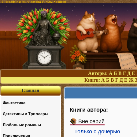
Биография и книги автора Уильям Хоффер
Авторы:
А
Б
В
Г
Д
Е
Книги:
А
Б
В
Г
Д
Е
Ж
Главная
Фантастика
Книги автора:
Детективы и Триллеры
Вне серий
Любовные романы
Только с дочерью
Приключения