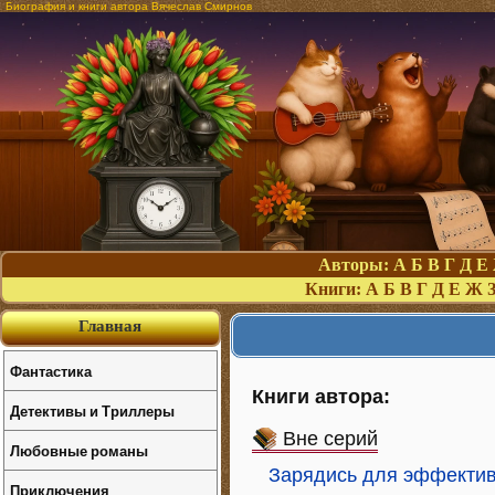
Биография и книги автора Вячеслав Смирнов
Авторы:
А
Б
В
Г
Д
Е
Книги:
А
Б
В
Г
Д
Е
Ж
Главная
Фантастика
Книги автора:
Детективы и Триллеры
Вне серий
Любовные романы
Зарядись для эффективн
Приключения