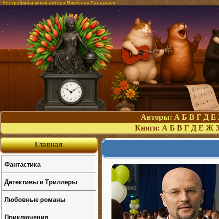
Биография и книги автора Вячеслав Ландышев
Авторы:
А
Б
В
Г
Д
Е
Книги:
А
Б
В
Г
Д
Е
Ж
Главная
Фантастика
Детективы и Триллеры
Любовные романы
Приключения