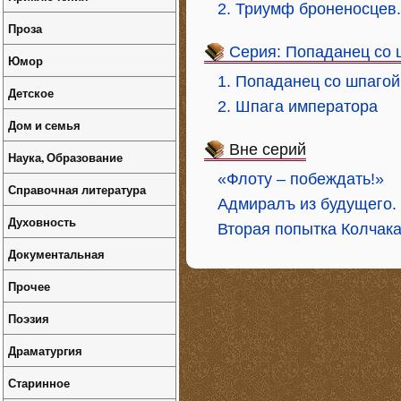
2. Триумф броненосцев
Проза
Серия: Попаданец со 
Юмор
1. Попаданец со шпагой
Детское
2. Шпага императора
Дом и семья
Вне серий
Наука, Образование
«Флоту – побеждать!»
Справочная литература
Адмиралъ из будущего.
Духовность
Вторая попытка Колчак
Документальная
Прочее
Поэзия
Драматургия
Старинное