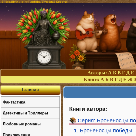
Биография и книги автора Вячеслав Коротин
Авторы:
А
Б
В
Г
Д
Е
Книги:
А
Б
В
Г
Д
Е
Ж
Главная
Фантастика
Книги автора:
Детективы и Триллеры
Серия: Броненосцы п
Любовные романы
1. Броненосцы победы. 
Приключения