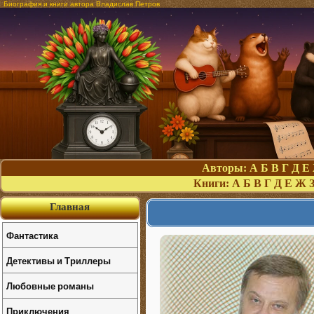
Биография и книги автора Владислав Петров
Авторы:
А
Б
В
Г
Д
Е
Книги:
А
Б
В
Г
Д
Е
Ж
Главная
Фантастика
Детективы и Триллеры
Любовные романы
Приключения