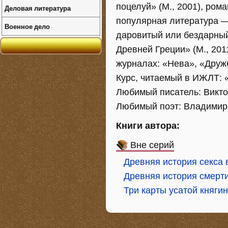
поцелуй» (М., 2001), рома
Деловая литература
популярная литература — 
Военное дело
даровитый или бездарный,
Древней Греции» (М., 201
журналах: «Нева», «Друж
Курс, читаемый в ИЖЛТ: 
Любимый писатель: Викто
Любимый поэт: Владимир
Книги автора:
Вне серий
Древняя история секса 
Древняя история смерт
Три карты усатой княги