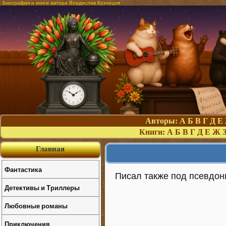
Биография и книги автора Владислав Кузнецов
Авторы:
А
Б
В
Г
Д
Е
Книги:
А
Б
В
Г
Д
Е
Ж
Главная
Фантастика
Писал также под псевдо
Детективы и Триллеры
Любовные романы
Приключения