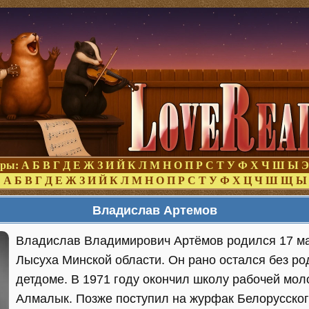
оры:
А
Б
В
Г
Д
Е
Ж
З
И
Й
К
Л
М
Н
О
П
Р
С
Т
У
Ф
Х
Ч
Ш
Ы
Э
:
А
Б
В
Г
Д
Е
Ж
З
И
Й
К
Л
М
Н
О
П
Р
С
Т
У
Ф
Х
Ц
Ч
Ш
Щ
Ы
Владислав Артемов
Владислав Владимирович Артёмов родился 17 ма
Лысуха Минской области. Он рано остался без ро
детдоме. В 1971 году окончил школу рабочей мол
Алмалык. Позже поступил на журфак Белорусског