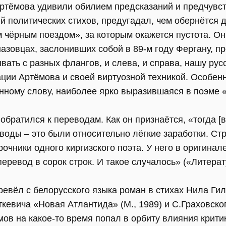
ртёмова удивили обилием предсказаний и предчувств
й политических стихов, предугадал, чем обернётся 
 чёрным поездом», за которым окажется пустота. Он
азовцах, заслонивших собой в 89-м году Фергану, пр
ывать с разных флангов, и слева, и справа, нашу ру
ции Артёмова и своей виртуозной техникой. Особен
инному слову, наиболее ярко выразившаяся в поэме
обратился к переводам. Как он признаётся, «тогда [в
реводы – это были относительно лёгкие заработки. Ст
очники одного киргизского поэта. У него в оригинал
перевод в сорок строк. И такое случалось» («Литерат
евёл с белорусского языка роман в стихах Нила Гил
ткевича «Новая Атлантида» (М., 1989) и С.Граховско
мов на какое-то время попал в орбиту влияния крит