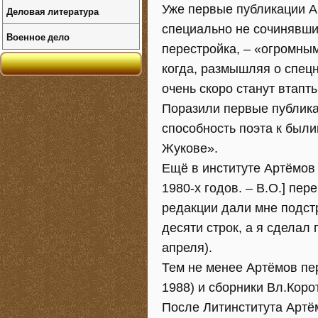
Уже первые публикации А
Деловая литература
специально не сочинявши
Военное дело
перестройка, – «огромным
когда, размышляя о спецн
очень скоро станут втапт
Поразили первые публика
способность поэта к был
Жукове».
Ещё в институте Артёмов 
1980-х годов. – В.О.] пе
редакции дали мне подстр
десяти строк, а я сделал 
апреля).
Тем не менее Артёмов пер
1988) и сборники Вл.Коро
После Литинститута Артё