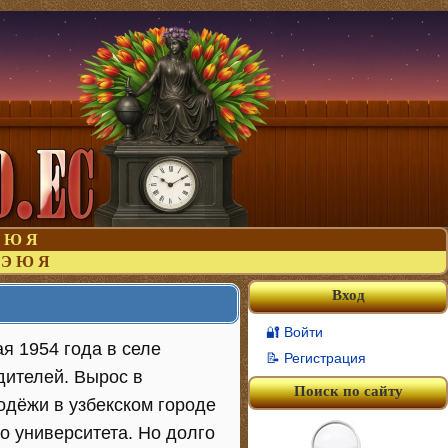
Ю
Я
Э
Ю
Я
Вход
🔐 Войти
я 1954 года в селе
📝 Регистрация
дителей. Вырос в
Поиск по сайту
одёжи в узбекском городе
о университета. Но долго