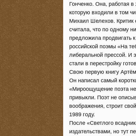
Гонченко. Она, работая в
которую входили в том ч
Михаил Шелехов. Критик 
считала, что по одному ни
предложила продвигать к
российской поэмы «На теб
либеральной прессой. И 
стали в перестройку гот
Свою первую книгу Артём
Он написал самый коротк
«Мироощущение поэта нео
привыкли. Поэт не описыв
воображения, строит сво
1989 году.
После «Светлого всадник
издательствами, но тут п