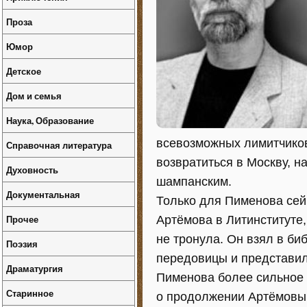
Проза
Юмор
Детское
Дом и семья
Наука, Образование
всевозможных лимитчиков
Справочная литература
возвратиться в Москву, н
Духовность
шампанским.
Документальная
Только для Пименова сей
Прочее
Артёмова в Литинституте,
не тронула. Он взял в би
Поэзия
передовицы и представил 
Драматургия
Пименова более сильное 
Старинное
о продолжении Артёмовым