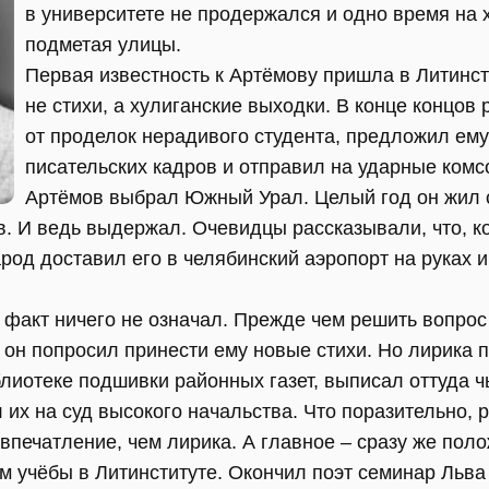
в университете не продержался и одно время на 
подметая улицы.
Первая известность к Артёмову пришла в Литинст
не стихи, а хулиганские выходки. В конце концов 
от проделок нерадивого студента, предложил ему
писательских кадров и отправил на ударные комс
Артёмов выбрал Южный Урал. Целый год он жил 
. И ведь выдержал. Очевидцы рассказывали, что, к
арод доставил его в челябинский аэропорт на руках 
 факт ничего не означал. Прежде чем решить вопрос
 он попросил принести ему новые стихи. Но лирика 
блиотеке подшивки районных газет, выписал оттуда 
их на суд высокого начальства. Что поразительно,
впечатление, чем лирика. А главное – сразу же пол
 учёбы в Литинституте. Окончил поэт семинар Льва 