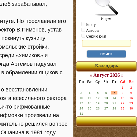
хлеб зарабатывал,
Ищем:
итуте. Но прославили его
Книгу
ректор В.Пименов, устав
Автора
Серию книг
 покинуть кузницу
омольские стройки.
среди «химиков» и
огда Артёмов надумал
Календарь
и в обрамлении ящиков с
« Август 2026 »
Пн
Вт
Ср
Чт
Пт
Сб
Вс
1
2
 о восстановлении
3
4
5
6
7
8
9
поэта всесильного ректора
10
11
12
13
14
15
16
17
18
19
20
21
22
23
чьи-то рифмованные
24
25
26
27
28
29
30
31
 рифмовки произвели на
ожительно решился вопрос
Ошанина в 1981 году.