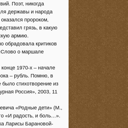
ий. Поэт, никогда
для державы и народа
 оказался пророком,
едставил грязь, в какую
сскую армию.
но обрадовала критиков
 «Слово о маршале
 конце 1970-х – начале
рока – рубль. Помню, в
е было стихотворение из
урная Россия», 2003, 11
евича «Родные дети» (М.,
го «И радость, и боль…».
ика Ларисы Барановой-