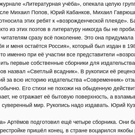
 журнале «Литературная учёба», опекала целую групп
исле Михаил Попов, Юрий Кабанков, Михаил Гаврюши
относила этих ребят к «возрожденческой плеяде». Б
кто из этих поэтов в литературу никогда бы не проби
 читателям сразу всё поколение. Это она придумала
я и меня остаётся Россия», который был издан в 198
это именно при её участии все представители «возр
овить первые собственные сборники для издательств
ов назвал «Светлый всадник». В рукописи её рецен
ий за всю историю издательства «Современник» отзы
бычно. Его стихи не похожи на обыденную действит
ает, не отражает её бытовую поверхность, а взламы
й суверенный мир. Рукопись надо издавать. Юрий Ку
а» Артёмов подготовил ещё четыре сборника. Они 
ерестройке пришёл конец, в стране воцарился якобы