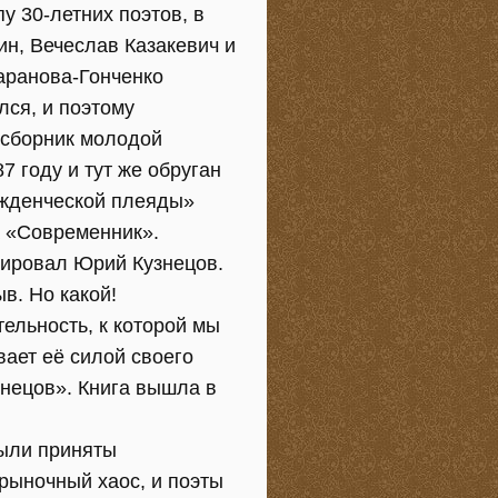
у 30-летних поэтов, в
н, Вечеслав Казакевич и
аранова-Гонченко
лся, и поэтому
 сборник молодой
7 году и тут же обруган
ожденческой плеяды»
а «Современник».
зировал Юрий Кузнецов.
в. Но какой!
ельность, к которой мы
вает её силой своего
знецов». Книга вышла в
были приняты
 рыночный хаос, и поэты