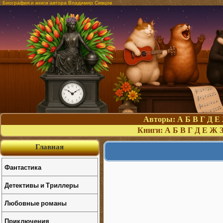
Биография и книги автора Владимир Сивцов
Авторы:
А
Б
В
Г
Д
Е
Книги:
А
Б
В
Г
Д
Е
Ж
Главная
Фантастика
Детективы и Триллеры
Любовные романы
Приключения