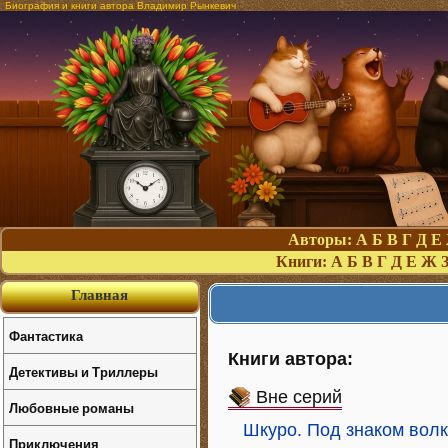
Биография и книги автора Владимир Рынкевич
Авторы:
А
Б
В
Г
Д
Е
Книги:
А
Б
В
Г
Д
Е
Ж
Главная
Фантастика
Книги автора:
Детективы и Триллеры
Вне серий
Любовные романы
Шкуро. Под знаком вол
Приключения