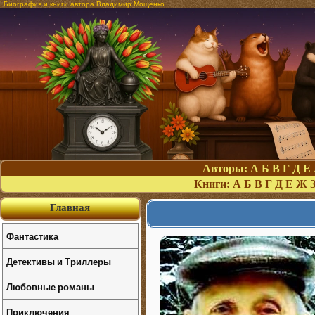
Биография и книги автора Владимир Мощенко
Авторы:
А
Б
В
Г
Д
Е
Книги:
А
Б
В
Г
Д
Е
Ж
Главная
Фантастика
Детективы и Триллеры
Любовные романы
Приключения