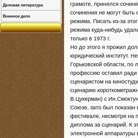
грамоте, принялся сочиня
Деловая литература
сочинения не могут быть
Военное дело
режима. Писать из-зa этог
режима куда-нибудь удал
только в 1973 г.
Но до этого я прожил дол
юридический институт. Н
Горьковской области, по
профессию оставил ради 
сценаристом на киностуд
сценарию короткометраж
В.Цукерман) с Ин.Смокту
Союзе, зато был показан
фестивале, несмотря на п
диплома за сценарий. К э
электронной аппаратуры 