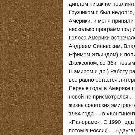
диплом никак не повлиял,
Грузчиком я был недолго,
Америки, и меня приняли 
несколько программ под 
Голоса Америки встречал
Андреем Синявским, Вла
Ефимом Эткиндом) и поли
Джексоном, со Збигневым
Шамиром и др.) Работу р
всe равно остается литер
Первые годы в Америке я 
новой не присмотрелся..
жизнь советских эмигрант
1984 года — в «Континент
«Панораме». С 1990 года
потом в России — «Дауга