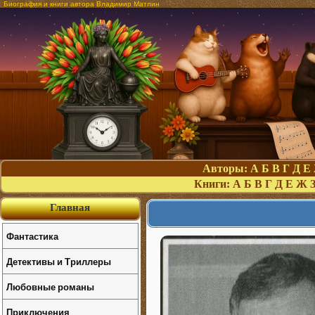
Биография и книги автора Владимир Матлин
Авторы:
А
Б
В
Г
Д
Е
Книги:
А
Б
В
Г
Д
Е
Ж
Главная
Фантастика
Детективы и Триллеры
Любовные романы
Приключения