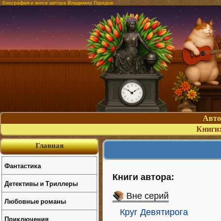
Биография и книги автора Владимир Городов
Авт
Книги
Главная
Фантастика
Книги автора:
Детективы и Триллеры
Вне серий
Любовные романы
Круг Девятирога
Приключения