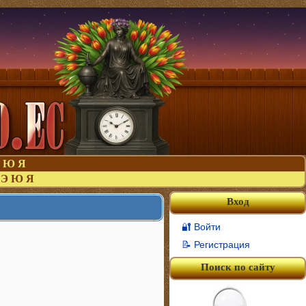
Ю
Я
Э
Ю
Я
Вход
🔐 Войти
📝 Регистрация
Поиск по сайту