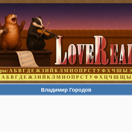
оры:
А
Б
В
Г
Д
Е
Ж
З
И
Й
К
Л
М
Н
О
П
Р
С
Т
У
Ф
Х
Ч
Ш
Ы
Э
:
А
Б
В
Г
Д
Е
Ж
З
И
Й
К
Л
М
Н
О
П
Р
С
Т
У
Ф
Х
Ц
Ч
Ш
Щ
Ы
Владимир Городов