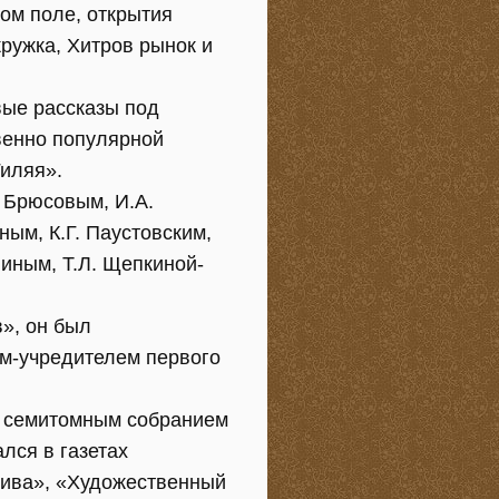
ом поле, открытия
ружка, Хитров рынок и
вые рассказы под
венно популярной
Гиляя».
. Брюсовым, И.А.
ным, К.Г. Паустовским,
иным, Т.Л. Щепкиной-
», он был
м-учредителем первого
д семитомным собранием
лся в газетах
нива», «Художественный