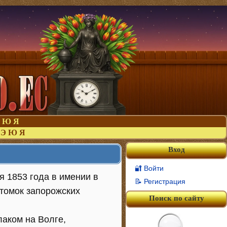
Ю
Я
Э
Ю
Я
Вход
🔐 Войти
 1853 года в имении в
📝 Регистрация
отомок запорожских
Поиск по сайту
лаком на Волге,