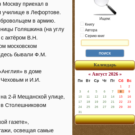
в Москву приехал в
ом училище в Лефортове.
Ищем:
обровольцем в армию.
Книгу
иницы Голяшкина (на углу
Автора
Серию книг
с актёром В.Н.
ом московском
 Здесь бывали Ф.М.
Календарь
«Англия» в доме
« Август 2026 »
 Чеховым и И.И.
Пн
Вт
Ср
Чт
Пт
Сб
Вс
1
2
3
4
5
6
7
8
9
 на 2-й Мещанской улице,
10
11
12
13
14
15
16
17
18
19
20
21
22
23
а в Столешниковом
24
25
26
27
28
29
30
31
ой газете»,
ртажи, освещая самые