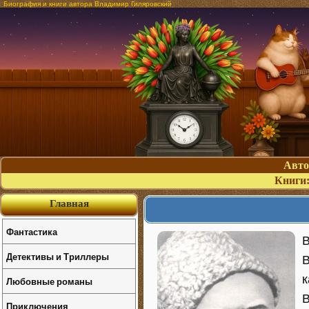
Биография и книги автора Владимир Гиляровский
Авт
Книги
Главная
Фантастика
В
Детективы и Триллеры
В
к
Любовные романы
В
Приключения