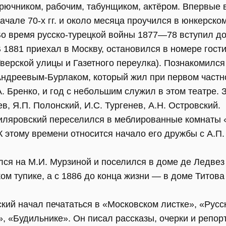
рючником, рабочим, табунщиком, актёром. Впервые 
ачале 70-х гг. и около месяца проучился в юнкерск
о время русско-турецкой войны 1877—78 вступил д
 1881 приехал в Москву, остановился в номере гост
верской улицы и Газетного переулка). Познакомился 
ндреевым-Бурлаком, который жил при первом частн
. Бренко, и год с небольшим служил в этом театре.
в, Я.П. Полонский, И.С. Тургенев, А.Н. Островский.
Гиляровский переселился в меблированные комнаты 
 этому времени относится начало его дружбы с А.П.
лся на М.И. Мурзиной и поселился в доме де Ледвез
ом тупике, а с 1886 до конца жизни — в доме Титов
ский начал печататься в «Московском листке», «Русск
, «Будильнике». Он писал рассказы, очерки и репо