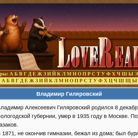
оры:
А
Б
В
Г
Д
Е
Ж
З
И
Й
К
Л
М
Н
О
П
Р
С
Т
У
Ф
Х
Ч
Ш
Ы
Э
:
А
Б
В
Г
Д
Е
Ж
З
И
Й
К
Л
М
Н
О
П
Р
С
Т
У
Ф
Х
Ц
Ч
Ш
Щ
Ы
Владимир Гиляровский
ладимир Алексеевич Гиляровский родился 8 декабря
ологодской губернии, умер в 1935 году в Москве. П
азаков.
 1871, не окончив гимназии, бежал из дома; был бур