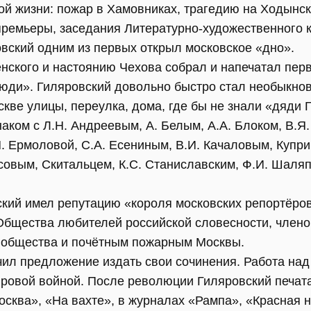
ой жизни: пожар в Хамовниках, трагедию на Ходынск
премьеры, заседания Литературно-художественного к
овский одним из первых открыл московское «дно».
пенского и настоянию Чехова собрал и напечатал пер
юди». Гиляровский довольно быстро стал необыкно
кве улицы, переулка, дома, где бы не знали «дяди 
аком с Л.Н. Андреевым, А. Белым, А.А. Блоком, В.Я
. Ермоловой, С.А. Есениным, В.И. Качаловым, Купри
совым, Скитальцем, К.С. Станиславским, Ф.И. Шаляп
ский имел репутацию «короля московских репортёров
бщества любителей российской словесности, члено
о общества и почётным пожарным Москвы.
чил предложение издать свои сочинения. Работа на
ровой войной. После революции Гиляровский печата
осква», «На вахте», в журналах «Рампа», «Красная 