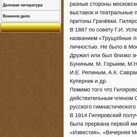
разные стороны московск
Деловая литература
выставок и театральные 
Военное дело
притоны Грачёвки. Гиляр
В 1887 по совету Г.И. Ус
названием «Трущобные л
личностью. Не было в Мос
Дружил или был близко зн
Буниным, М. Горьким, М.Н
И.Е. Репиным, А.К. Савра
Куперник и др.
Помимо того что Гиляров
действительным членом О
русского гимнастическог
В 1914 Гиляровский полу
была прервана первой ми
«Известия», «Вечерняя М