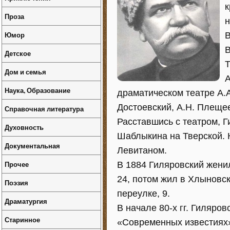
к
Проза
н
Юмор
В
В
Детское
Т
Дом и семья
А
Наука, Образование
драматическом театре А.А
Достоевский, А.Н. Плещее
Справочная литература
Расставшись с театром, 
Духовность
Шаблыкина на Тверской. К
Документальная
Левитаном.
Прочее
В 1884 Гиляровский жени
24, потом жил в Хлыновск
Поэзия
переулке, 9.
Драматургия
В начале 80-х гг. Гиляров
Старинное
«Современных известиях»