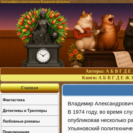
Биография и книги автора Владимир Добряков
Авторы:
А
Б
В
Г
Д
Е
Книги:
А
Б
В
Г
Д
Е
Ж
Главная
Фантастика
Владимир Александрович 
Детективы и Триллеры
В 1974 году, во время сл
опубликовав несколько ра
Любовные романы
Ульяновский политехниче
Приключения