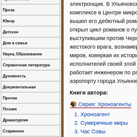
электронщик. В Ульянов
Проза
комплексе в Центре микро
Юмор
вышел его дебютный рома
открыл цикл романов о п
Детское
выступившим против Черн
Дом и семья
жестокого врага, вознам
Наука, Образование
миров, коверкая их исто
исполнителей своей злой 
Справочная литература
работает инженером по р
Духовность
аэропорту города Ульянов
Документальная
Книги автора:
Прочее
Серия: Хроноагенты
Поэзия
1. Хроноагент
Драматургия
2. Сумеречные миры
Старинное
3. Час Совы