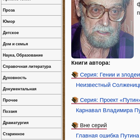
ф
Проза
п
Юмор
Детское
Дом и семья
Наука, Образование
Книги автора:
Справочная литература
Серия: Гении и злодеи
Духовность
Неизвестный Солженицы
Документальная
Прочее
Серия: Проект «Путин
Карнавал Владимира П
Поэзия
Драматургия
Вне серий
Старинное
Главная ошибка Путина