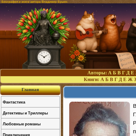
Биография и книги автора Владимир Бушин
Авторы:
А
Б
В
Г
Д
Е
Книги:
А
Б
В
Г
Д
Е
Ж
Главная
Фантастика
В
Детективы и Триллеры
Г
Р
Любовные романы
п
Приключения