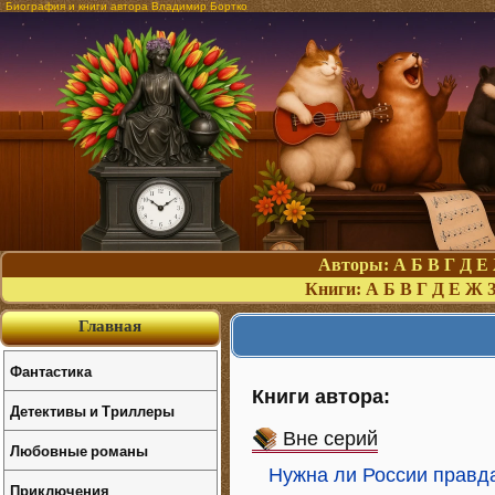
Биография и книги автора Владимир Бортко
Авторы:
А
Б
В
Г
Д
Е
Книги:
А
Б
В
Г
Д
Е
Ж
Главная
Фантастика
Книги автора:
Детективы и Триллеры
Вне серий
Любовные романы
Нужна ли России правд
Приключения