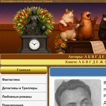
Биография и книги автора Виталий Губарев
Авторы:
А
Б
В
Г
Д
Е
Книги:
А
Б
В
Г
Д
Е
Ж
Главная
Фантастика
В
Детективы и Триллеры
п
Р
Любовные романы
Д
Приключения