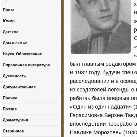
х
Проза
н
Юмор
ж
р
Детское
С
Дом и семья
«
Наука, Образование
«
был главным редактором
Справочная литература
В 1932 году, будучи спец
Духовность
расследовании и в освещ
Документальная
из создателей легенды о 
Прочее
ребята» была впервые оп
«Один из одиннадцати» (1
Поэзия
Герасимовка Верхне-Тавд
Драматургия
впоследствии переработа
Старинное
Павлике Морозове» (1940