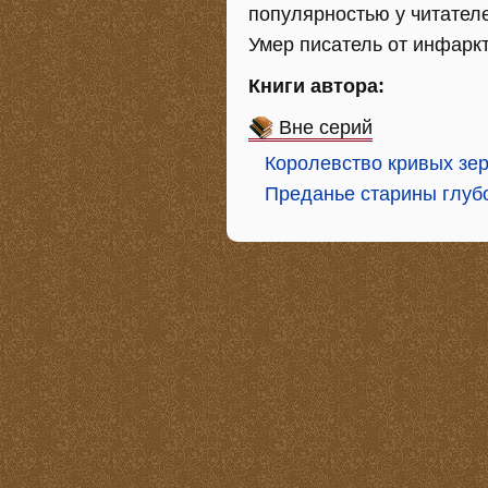
популярностью у читател
Умер писатель от инфаркт
Книги автора:
Вне серий
Королевство кривых зе
Преданье старины глуб