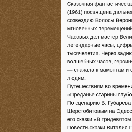
Сказочная фантастическа
(1961) посвящена дальне
созвездию Волосы Верон
мгновенных перемещений
Часовых дел мастер Вели
легендарные часы, цифры
тысячелетия. Через задн
волшебных часов, героин
— сначала к мамонтам и 
людям.
Путешествиям во времени
«Преданье старины глубо
По сценарию В. Губарева
Шерстобитовым на Одесск
его сказки «В тридевятом
Повести-сказки Виталия 