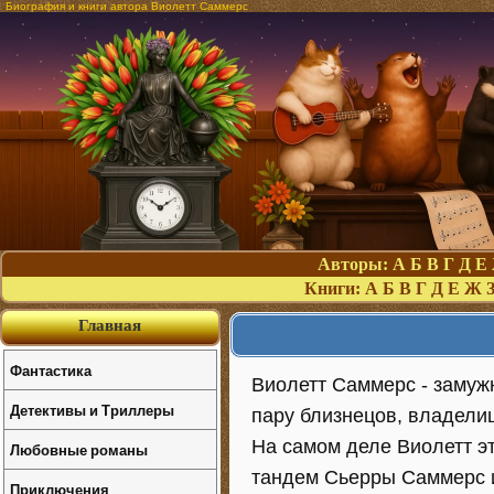
Биография и книги автора Виолетт Саммерс
Авторы:
А
Б
В
Г
Д
Е
Книги:
А
Б
В
Г
Д
Е
Ж
Главная
Фантастика
Виолетт Саммерс - замуж
Детективы и Триллеры
пару близнецов, владели
На самом деле Виолетт э
Любовные романы
тандем Сьерры Саммерс и
Приключения