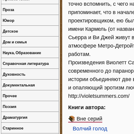
точно вспомнить, с чего 
Проза
припоминает, что в начал
Юмор
проектировщиком, ею был
имени Кармель (от назва
Детское
Сьерра и Ви Джей живут 
Дом и семья
атмосфере Метро-Детройт
Наука, Образование
работам.
Произведения Виолетт Са
Справочная литература
современного до паранор
Духовность
истории объединяют две 
Документальная
и опаляющий эротизм лю
Прочее
http://violetsummers.com/
Поэзия
Книги автора:
Драматургия
Вне серий
Старинное
Волчий голод