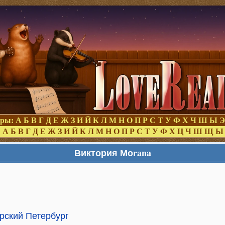
оры:
А
Б
В
Г
Д
Е
Ж
З
И
Й
К
Л
М
Н
О
П
Р
С
Т
У
Ф
Х
Ч
Ш
Ы
Э
:
А
Б
В
Г
Д
Е
Ж
З
И
Й
К
Л
М
Н
О
П
Р
С
Т
У
Ф
Х
Ц
Ч
Ш
Щ
Ы
Виктория Моrana
рский Петербург