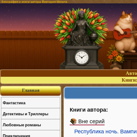
Биография и книги автора Виктория Моrana
Авт
Книги
Главная
Фантастика
Книги автора:
Детективы и Триллеры
Вне серий
Любовные романы
Республика ночь. Вампи
Приключения