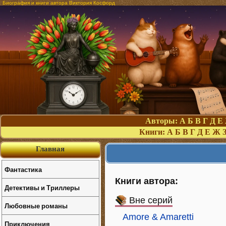
Биография и книги автора Виктория Косфорд
Авторы:
А
Б
В
Г
Д
Е
Книги:
А
Б
В
Г
Д
Е
Ж
Главная
Фантастика
Книги автора:
Детективы и Триллеры
Вне серий
Любовные романы
Amore & Amaretti
Приключения