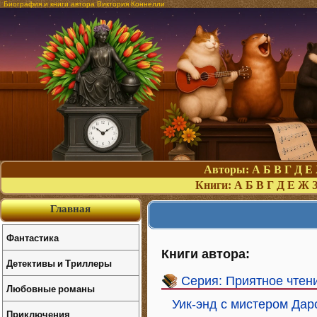
Биография и книги автора Виктория Коннелли
Авторы:
А
Б
В
Г
Д
Е
Книги:
А
Б
В
Г
Д
Е
Ж
Главная
Фантастика
Книги автора:
Детективы и Триллеры
Серия: Приятное чтен
Любовные романы
Уик-энд с мистером Дар
Приключения