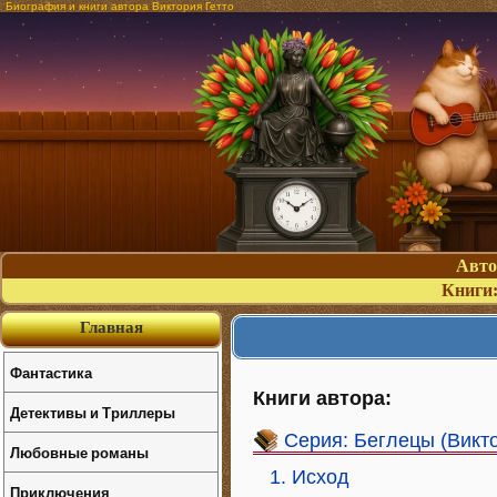
Биография и книги автора Виктория Гетто
Авт
Книги
Главная
Фантастика
Книги автора:
Детективы и Триллеры
Серия: Беглецы (Викто
Любовные романы
1. Исход
Приключения