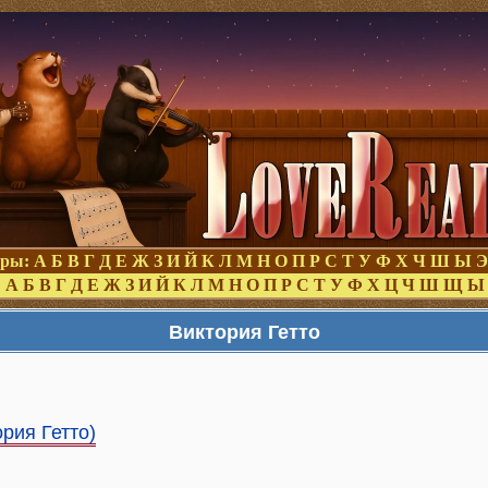
оры:
А
Б
В
Г
Д
Е
Ж
З
И
Й
К
Л
М
Н
О
П
Р
С
Т
У
Ф
Х
Ч
Ш
Ы
Э
:
А
Б
В
Г
Д
Е
Ж
З
И
Й
К
Л
М
Н
О
П
Р
С
Т
У
Ф
Х
Ц
Ч
Ш
Щ
Ы
Виктория Гетто
рия Гетто)