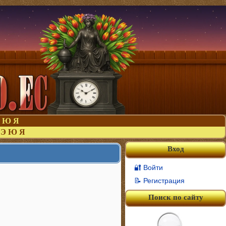
Ю
Я
Э
Ю
Я
Вход
🔐 Войти
📝 Регистрация
Поиск по сайту