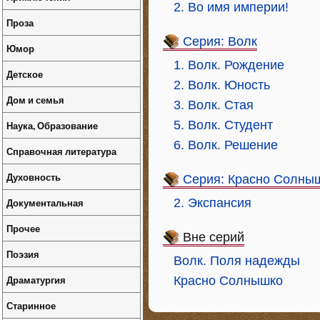
2. Во имя империи!
Проза
Серия: Волк
Юмор
1. Волк. Рождение
Детское
2. Волк. Юность
Дом и семья
3. Волк. Стая
5. Волк. Студент
Наука, Образование
6. Волк. Решение
Справочная литература
Духовность
Серия: Красно Солны
Документальная
2. Экспансия
Прочее
Вне серий
Поэзия
Волк. Поля надежды
Драматургия
Красно Солнышко
Старинное