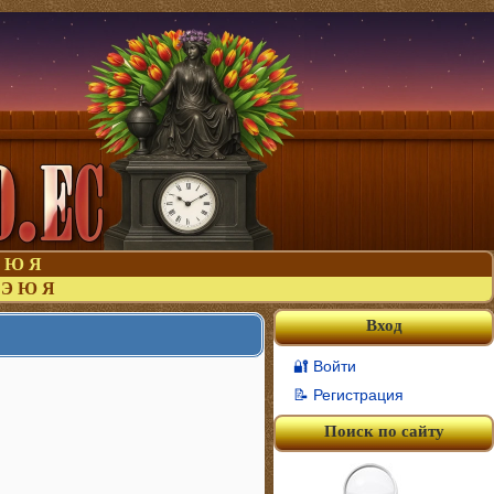
Ю
Я
Э
Ю
Я
Вход
🔐 Войти
📝 Регистрация
Поиск по сайту