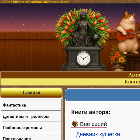
Биография и книги автора Викторьен Соссэ
Авт
Книги
Главная
Фантастика
Книги автора:
Детективы и Триллеры
Вне серий
Любовные романы
Дневник кушетки
Приключения