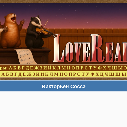
оры:
А
Б
В
Г
Д
Е
Ж
З
И
Й
К
Л
М
Н
О
П
Р
С
Т
У
Ф
Х
Ч
Ш
Ы
Э
:
А
Б
В
Г
Д
Е
Ж
З
И
Й
К
Л
М
Н
О
П
Р
С
Т
У
Ф
Х
Ц
Ч
Ш
Щ
Ы
Викторьен Соссэ