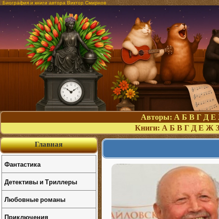
Биография и книги автора Виктор Смирнов
Авторы:
А
Б
В
Г
Д
Е
Книги:
А
Б
В
Г
Д
Е
Ж
Главная
Фантастика
Детективы и Триллеры
Любовные романы
Приключения