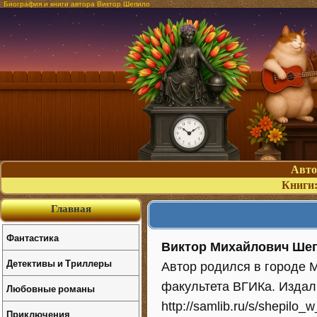
Биография и книги автора Виктор Шепило
Авт
Книги
Главная
Фантастика
Виктор Михайлович Ше
Детективы и Триллеры
Автор родился в городе 
факультета ВГИКа. Издал 
Любовные романы
http://samlib.ru/s/shepilo
Приключения