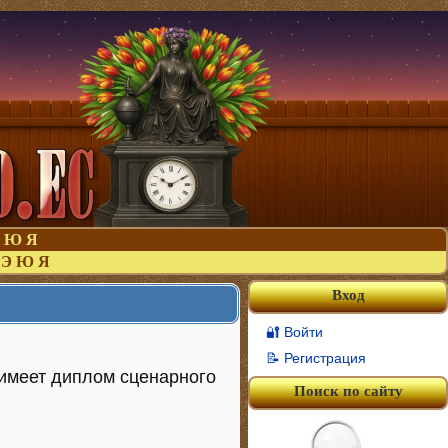
Ю
Я
Э
Ю
Я
Вход
🔐 Войти
📝 Регистрация
 имеет диплом сценарного
Поиск по сайту