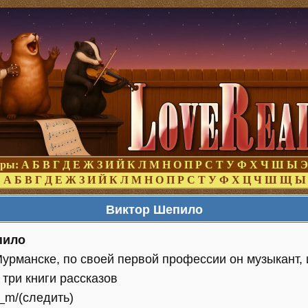
оры:
А
Б
В
Г
Д
Е
Ж
З
И
Й
К
Л
М
Н
О
П
Р
С
Т
У
Ф
Х
Ч
Ш
Ы
Э
:
А
Б
В
Г
Д
Е
Ж
З
И
Й
К
Л
М
Н
О
П
Р
С
Т
У
Ф
Х
Ц
Ч
Ш
Щ
Ы
Виктор Шепило
пило
Мурманске, по своей первой профессии он музыкант,
три книги рассказов
_w_m/(следить)