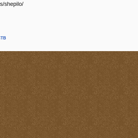
s/shepilo/
ств