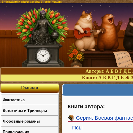
Биография и книги автора Виктор Мишин
Авторы:
А
Б
В
Г
Д
Е
Книги:
А
Б
В
Г
Д
Е
Ж
Главная
Фантастика
Книги автора:
Детективы и Триллеры
Серия: Боевая фантас
Любовные романы
Псы
Приключения