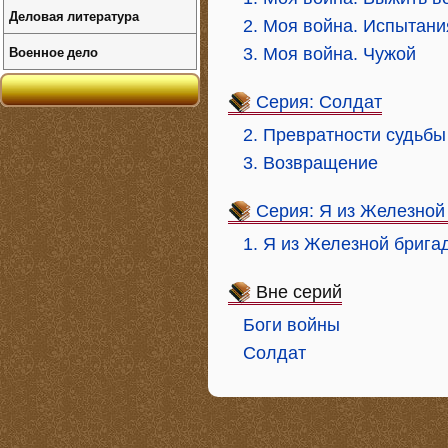
Деловая литература
2. Моя война. Испытани
Военное дело
3. Моя война. Чужой
Серия: Солдат
2. Превратности судьбы
3. Возвращение
Серия: Я из Железной
1. Я из Железной брига
Вне серий
Боги войны
Солдат