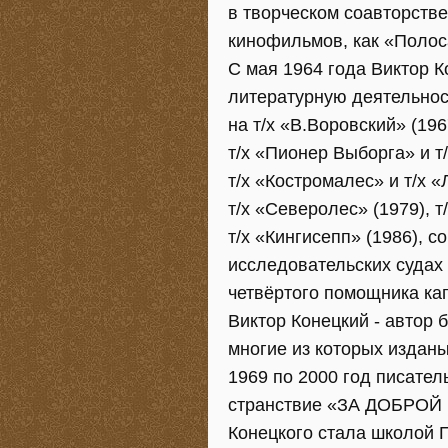
в творческом соавторств
кинофильмов, как «Полоса
С мая 1964 года Виктор 
литературную деятельност
на т/х «В.Воровский» (196
т/х «Пионер Выборга» и т/
т/х «Костромалес» и т/х «
т/х «Северолес» (1979), т
т/х «Кингисепп» (1986), 
исследовательских судах в
четвёртого помощника ка
Виктор Конецкий - автор 
многие из которых изданы
1969 по 2000 год писател
странствие «ЗА ДОБРОЙ 
Конецкого стала школой