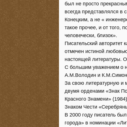
был не просто прекрасным
всегда представлялся в с
Конецким, а не « инженеро
такое прочее, и от того, 
человечески, близок».
Писательский авторитет 
отмечен истиной любовью
настоящей литературы. О
С большим уважением о н
А.М.Володин и К.М.Симон
За свою литературную и 
двумя орденами «Знак По
Красного Знамени» (1984)
Знаком Чести «Серебряны
В 2000 году писатель бы
города» в номинации «Лит