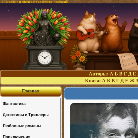
Биография и книги автора Виктор Конецкий
Авторы:
А
Б
В
Г
Д
Е
Книги:
А
Б
В
Г
Д
Е
Ж
Главная
Фантастика
Детективы и Триллеры
Любовные романы
Приключения