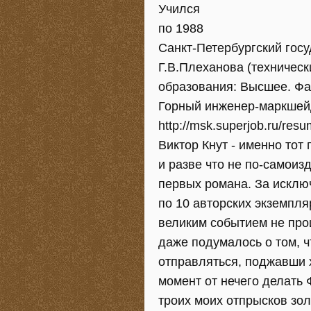
Учился
по 1988
Санкт-Петербургский гос
Г.В.Плеханова (технически
образования: Высшее. Фа
Горный инженер-маркшейд
http://msk.superjob.ru/res
Виктор Кнут - именно тот
и разве что не по-самоиз
первых романа. За исключ
по 10 авторских экземпля
великим событием не прои
даже подумалось о том, ч
отправляться, поджавши хв
момент от нечего делать 
троих моих отпрысков зо