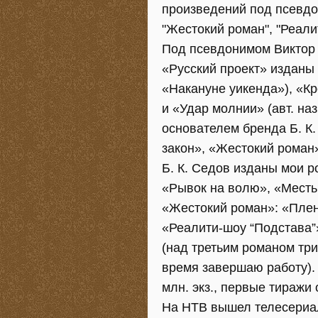
произведений под псевдон
"Жестокий роман", "Реали
Под псевдонимом Виктор 
«Русский проект» изданы 
«Накануне уикенда»), «Кр
и «Удар молнии» (авт. на
основателем бренда Б. К
закон», «Жестокий роман
Б. К. Седов изданы мои р
«Рывок на волю», «Месть
«Жестокий роман»: «Плен
«Реалити-шоу “Подстава”
(над третьим романом три
время завершаю работу).
млн. экз., первые тиражи
На НТВ вышел телесериал