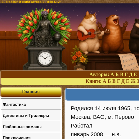
Биография и книги автора Виктор Кнут
Авторы:
А
Б
В
Г
Д
Е
Книги:
А
Б
В
Г
Д
Е
Ж
Главная
Фантастика
Родился 14 июля 1965, по
Детективы и Триллеры
Москва, ВАО, м. Перово
Работал
Любовные романы
январь 2008 — н.в.
Приключения