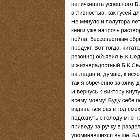
напичкивать успешного Б.
активностью, как гусей д
Не минуло и полутора лет
книги уже напрочь раство
пойла, бессовестным обр
продукт. Вот тогда, читат
резонно) объявил Б.К.Сед
и жизнерадостный Б.К.Се
на ладан и, думаю, к исхо
так я обреченно закончу 
И вернусь к Виктору Кнут
всему моему! Буду себе п
издаваться раз в год сме
подохнуть с голоду мне н
приведу за ручку в разде
упоминавшихся выше. Благ