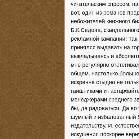
читательским спросом, на
вот, один из романов пре
небожителей книжного би
Б.К.Седова, скандальног
рекламной кампании! Так и
принялся выдавать на гор
выкладываясь и абсолютн
мне регулярно отстегивали
общем, настолько большог
искренне стыдно не толь
гаишниками и гастарбайт
менеджерами среднего зв
бы, да радоваться. Да во
шумный и избалованный б
издательству. И, естестве
искушения поскорее верн