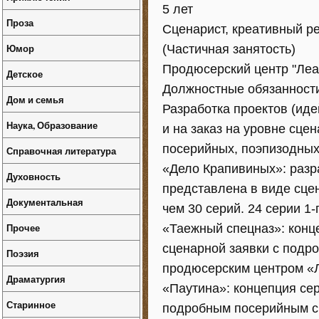
5 лет
Проза
Сценарист, креативный ре
Юмор
(Частичная занятость)
Продюсерский центр "Леан
Детское
Должностные обязанности
Дом и семья
Разработка проектов (иде
Наука, Образование
и на заказ на уровне сце
посерийных, поэпизодных)
Справочная литература
«Дело Крапивиных»: разр
Духовность
представлена в виде сце
Документальная
чем 30 серий. 24 серии 1
Прочее
«Таежный спецназ»: конце
сценарной заявки с подр
Поэзия
продюсерским центром «
Драматургия
«Паутина»: концепция сер
Старинное
подробным посерийным с