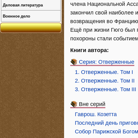
члена Национальной Ассам
Деловая литература
закончил свой наиболее 
Военное дело
возвращения во Францию 
Ещё при жизни Гюго был 
похороны стали событием
Книги автора:
Серия: Отверженные
1. Отверженные. Том I
2. Отверженные. Том II
3. Отверженные. Том III
Вне серий
Гаврош. Козетта
Последний день пригов
Собор Парижской Бого