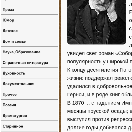
л
Проза
Р
Юмор
о
с
Детское
с
Дом и семья
л
Наука, Образование
увидел свет роман «Собо
популярность у широкой п
Справочная литература
К концу десятилетия Гюго
Духовность
жизни: поддержал революц
Документальная
удалился в добровольное 
Прочее
Гернси, и в ряде книг об
В 1870 г., с падением Им
Поэзия
месяцы прусской осады; в
Драматургия
выступил против репресс
Старинное
долгие годы добивался д