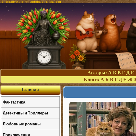
Биография и книги автора Вики Майрон
Авторы:
А
Б
В
Г
Д
Е
Книги:
А
Б
В
Г
Д
Е
Ж
Главная
Фантастика
Детективы и Триллеры
Любовные романы
Приключения