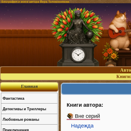
Биография и книги автора Вера Толоконникова
Авт
Книги
Главная
Фантастика
Книги автора:
Детективы и Триллеры
Вне серий
Любовные романы
Надежда
Приключения