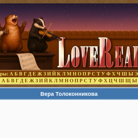
оры:
А
Б
В
Г
Д
Е
Ж
З
И
Й
К
Л
М
Н
О
П
Р
С
Т
У
Ф
Х
Ч
Ш
Ы
Э
:
А
Б
В
Г
Д
Е
Ж
З
И
Й
К
Л
М
Н
О
П
Р
С
Т
У
Ф
Х
Ц
Ч
Ш
Щ
Ы
Вера Толоконникова