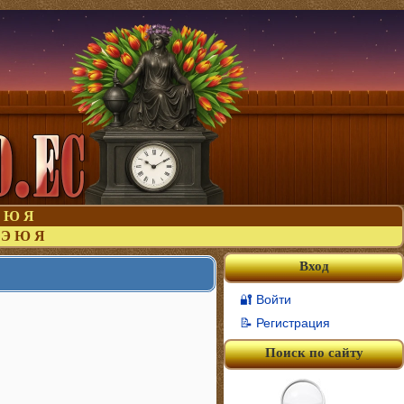
Ю
Я
Э
Ю
Я
Вход
🔐 Войти
📝 Регистрация
Поиск по сайту