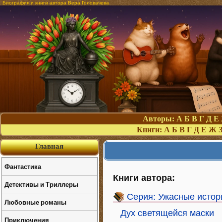
Биография и книги автора Вера Головачева
Авторы:
А
Б
В
Г
Д
Е
Книги:
А
Б
В
Г
Д
Е
Ж
Главная
Фантастика
Книги автора:
Детективы и Триллеры
Серия: Ужасные истор
Любовные романы
Дух светящейся маски
Приключения