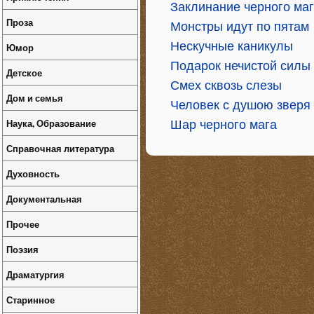
Заклинание черного ма
Проза
Монстры идут по пятам
Нескучные каникулы
Юмор
Подарок нечистой силы
Детское
Смех сквозь слезы
Дом и семья
Человек с душою зверя
Наука, Образование
Шар черного мага
Справочная литература
Духовность
Документальная
Прочее
Поэзия
Драматургия
Старинное