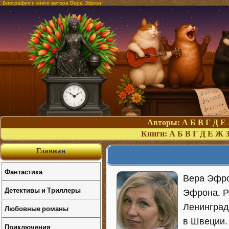
Биография и книги автора Вера Эфрон
Авторы:
А
Б
В
Г
Д
Е
Книги:
А
Б
В
Г
Д
Е
Ж
Главная
Фантастика
Вера Эфро
Детективы и Триллеры
Эфрона. Р
Ленинград
Любовные романы
в Швеции.
Приключения