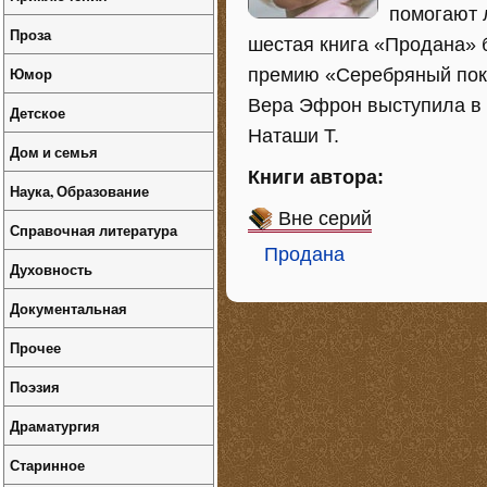
помогают 
Проза
шестая книга «Продана» б
Юмор
премию «Серебряный поке
Вера Эфрон выступила в к
Детское
Наташи Т.
Дом и семья
Книги автора:
Наука, Образование
Вне серий
Справочная литература
Продана
Духовность
Документальная
Прочее
Поэзия
Драматургия
Старинное