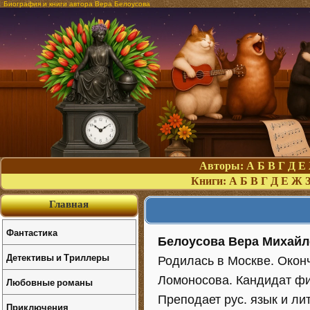
Биография и книги автора Вера Белоусова
Авторы:
А
Б
В
Г
Д
Е
Книги:
А
Б
В
Г
Д
Е
Ж
Главная
Фантастика
Белоусова Вера Михай
Детективы и Триллеры
Родилась в Москве. Окон
Ломоносова. Кандидат фи
Любовные романы
Преподает рус. язык и лит
Приключения