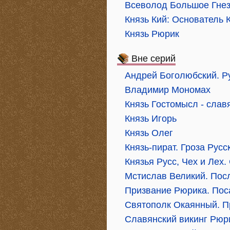
Всеволод Большое Гнез
Князь Кий: Основатель 
Князь Рюрик
Вне серий
Андрей Боголюбский. Ру
Владимир Мономах
Князь Гостомысл - слав
Князь Игорь
Князь Олег
Князь-пират. Гроза Русс
Князья Русс, Чех и Лех
Мстислав Великий. Пос
Призвание Рюрика. Пос
Святополк Окаянный. П
Славянский викинг Рюри