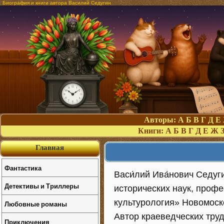
Биография и книги автора Василий Седугин
Авторы:
А
Б
В
Г
Д
Е
Книги:
А
Б
В
Г
Д
Е
Ж
Главная
Фантастика
Васи́лий Ива́нович Седуг
Детективы и Триллеры
исторических наук, проф
культурология» Новомоск
Любовные романы
Автор краеведческих труд
Приключения