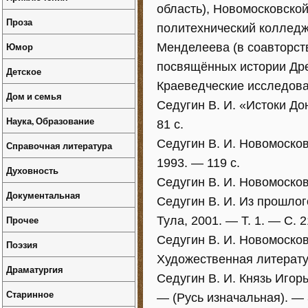
область), Новомосковско
Проза
политехнический колледж)
Юмор
Менделеева (в соавторств
посвящённых истории Дре
Детское
Краеведческие исследова
Дом и семья
Седугин В. И. «Истоки До
Наука, Образование
81 с.
Седугин В. И. Новомоско
Справочная литература
1993. — 119 с.
Духовность
Седугин В. И. Новомосков
Документальная
Седугин В. И. Из прошлого
Прочее
Тула, 2001. — Т. 1. — С. 2
Седугин В. И. Новомосков
Поэзия
Художественная литерату
Драматургия
Седугин В. И. Князь Игорь
Старинное
— (Русь изначальная). — 