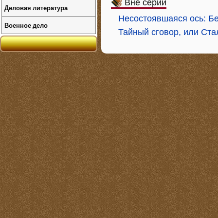
Вне серий
Деловая литература
Несостоявшаяся ось: Бе
Военное дело
Тайный сговор, или Ста