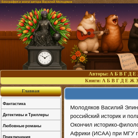
Биография и книги автора Василий Молодяков
Авторы:
А
Б
В
Г
Д
Е
Книги:
А
Б
В
Г
Д
Е
Ж
Главная
Фантастика
Молодяков Василий Элина
Детективы и Триллеры
российский историк и пол
Окончил историко-филоло
Любовные романы
Африки (ИСАА) при МГУ п
Приключения