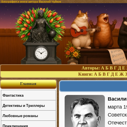
Биография и книги автора Василий Чуйков
Авторы:
А
Б
В
Г
Д
Е
Книги:
А
Б
В
Г
Д
Е
Ж
Главная
Фантастика
Васили
Детективы и Триллеры
марта 1
Советск
Любовные романы
Отечест
Приключения