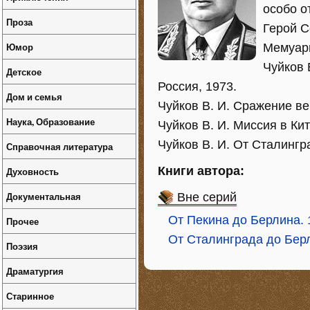
особо о
Проза
Герой С
Юмор
Мемуары
Чуйков 
Детское
Россия, 1973.
Дом и семья
Чуйков В. И. Сражение ве
Наука, Образование
Чуйков В. И. Миссия в Кит
Чуйков В. И. От Сталингр
Справочная литература
Книги автора:
Духовность
Документальная
Вне серий
От Пекина до Берлина. 
Прочее
От Сталинграда до Бер
Поэзия
Драматургия
Старинное