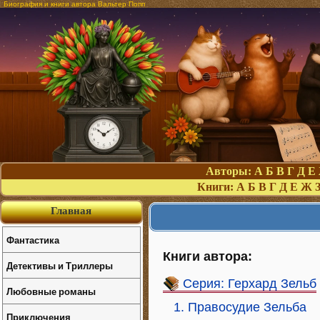
Биография и книги автора Вальтер Попп
Авторы:
А
Б
В
Г
Д
Е
Книги:
А
Б
В
Г
Д
Е
Ж
Главная
Фантастика
Книги автора:
Детективы и Триллеры
Серия: Герхард Зельб
Любовные романы
1. Правосудие Зельба
Приключения