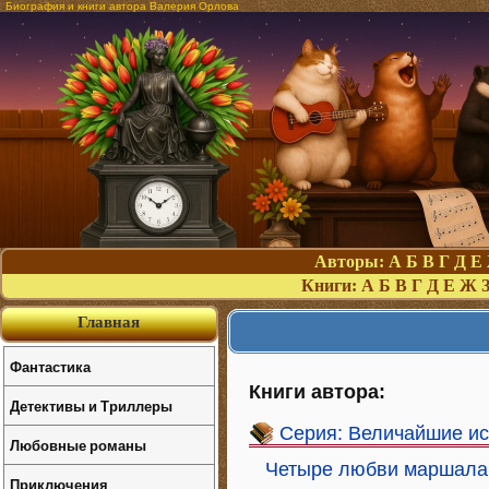
Биография и книги автора Валерия Орлова
Авторы:
А
Б
В
Г
Д
Е
Книги:
А
Б
В
Г
Д
Е
Ж
Главная
Фантастика
Книги автора:
Детективы и Триллеры
Серия: Величайшие и
Любовные романы
Четыре любви маршала 
Приключения