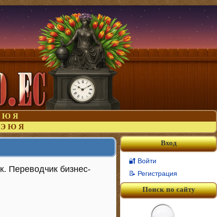
Ю
Я
Э
Ю
Я
Вход
🔐 Войти
. Переводчик бизнес-
📝 Регистрация
Поиск по сайту