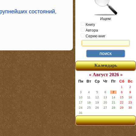
рупнейших состояний,
Ищем:
Книгу
Автора
Серию книг
Календарь
« Август 2026 »
Пн
Вт
Ср
Чт
Пт
Сб
Вс
1
2
3
4
5
6
7
8
9
10
11
12
13
14
15
16
17
18
19
20
21
22
23
24
25
26
27
28
29
30
31