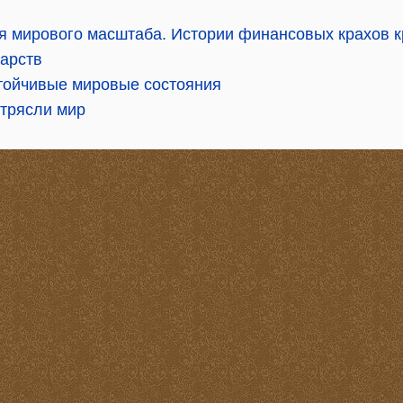
ия мирового масштаба. Истории финансовых крахов к
дарств
тойчивые мировые состояния
отрясли мир