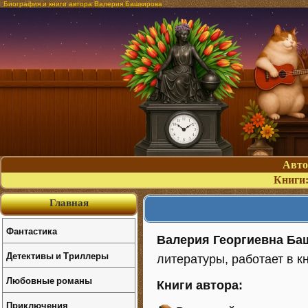
Биография и книги автора Валерия Башкирова
Авт
Книги
Главная
Фантастика
Валерия Георгиевна Ба
Детективы и Триллеры
литературы, работает в к
Любовные романы
Книги автора:
Приключения