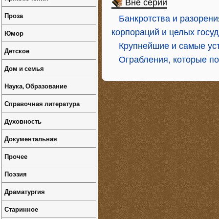
Вне серий
Проза
Банкротства и разорен
корпораций и целых госу
Юмор
Крупнейшие и самые ус
Детское
Ограбления, которые п
Дом и семья
Наука, Образование
Справочная литература
Духовность
Документальная
Прочее
Поэзия
Драматургия
Старинное