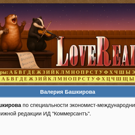
оры:
А
Б
В
Г
Д
Е
Ж
З
И
Й
К
Л
М
Н
О
П
Р
С
Т
У
Ф
Х
Ч
Ш
Ы
Э
:
А
Б
В
Г
Д
Е
Ж
З
И
Й
К
Л
М
Н
О
П
Р
С
Т
У
Ф
Х
Ц
Ч
Ш
Щ
Ы
Валерия Башкирова
шкирова
по специальности экономист-международник
нижной редакции ИД "Коммерсантъ".