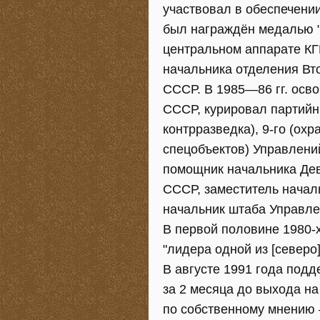
участвовал в обеспечени
был награждён медалью "
центральном аппарате КГ
начальника отделения Вто
СССР. В 1985—86 гг. осв
СССР, курировал партийн
контрразведка), 9-го (ох
спецобъектов) Управлени
помощник начальника Дев
СССР, заместитель начал
начальник штаба Управле
В первой половине 1980-х
"лидера одной из [северо
В августе 1991 года под
за 2 месяца до выхода н
по собственному мнению 