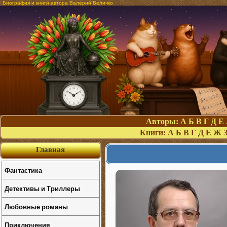
Биография и книги автора Валерий Величко
Авторы:
А
Б
В
Г
Д
Е
Книги:
А
Б
В
Г
Д
Е
Ж
Главная
Фантастика
Детективы и Триллеры
Любовные романы
Приключения