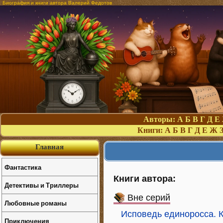
Биография и книги автора Валерий Федотов
Авторы:
А
Б
В
Г
Д
Е
Книги:
А
Б
В
Г
Д
Е
Ж
Главная
Фантастика
Книги автора:
Детективы и Триллеры
Вне серий
Любовные романы
Исповедь единоросса. 
Приключения