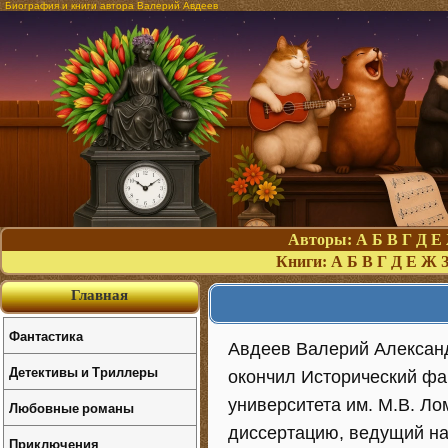
Биография и книги автора Валерий Авдеев
Авторы:
А
Б
В
Г
Д
Е
Книги:
А
Б
В
Г
Д
Е
Ж
Главная
Фантастика
Авдеев Валерий Александр
Детективы и Триллеры
окончил Исторический фа
университета им. М.В. Ло
Любовные романы
диссертацию, ведущий на
Приключения