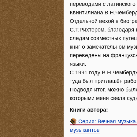
переводами с латинского
Квинтилиана В.Н.Чемберд
Отдельной вехой в биогр
С.Т.Рихтером, благодаря
следам совместных путеш
книг о замечательном муз
переведены на французск
языки.
С 1991 году В.Н.Чембердж
туда был приглашён работ
Подводя итог, можно было
которыми меня свела суд
Книги автора:
Серия: Вечная музыка
музыкантов