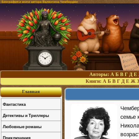
Биография и книги автора Валентина Чемберджи
Авторы:
А
Б
В
Г
Д
Е
Книги:
А
Б
В
Г
Д
Е
Ж
Главная
Фантастика
Чембер
Детективы и Триллеры
семье 
Никола
Любовные романы
возрас
Приключения