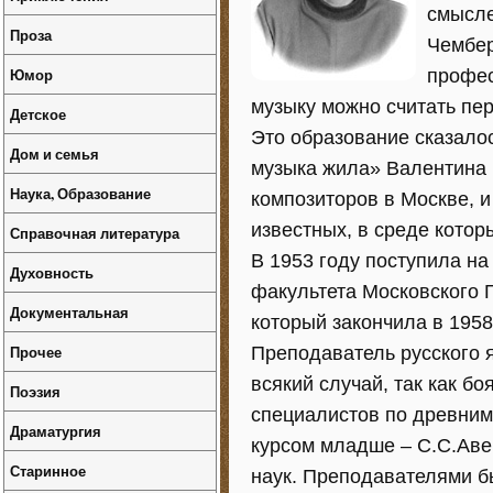
смысле
Проза
Чембер
Юмор
профес
музыку можно считать пе
Детское
Это образование сказалос
Дом и семья
музыка жила» Валентина
Наука, Образование
композиторов в Москве, и
известных, в среде котор
Справочная литература
В 1953 году поступила н
Духовность
факультета Московского 
Документальная
который закончила в 1958
Прочее
Преподаватель русского 
всякий случай, так как б
Поэзия
специалистов по древним
Драматургия
курсом младше – С.С.Аве
Старинное
наук. Преподавателями б