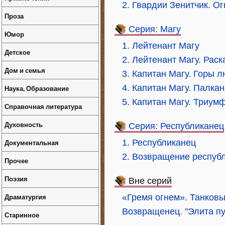
2. Гвардии Зенитчик. О
Проза
Серия: Магу
Юмор
1. Лейтенант Магу
Детское
2. Лейтенант Магу. Рас
Дом и семья
3. Капитан Магу. Горы 
4. Капитан Магу. Палка
Наука, Образование
5. Капитан Магу. Триум
Справочная литература
Духовность
Серия: Республиканец
Документальная
1. Республиканец
2. Возвращение респуб
Прочее
Поэзия
Вне серий
Драматургия
«Гремя огнем». Танковы
Возвращенец. "Элита п
Старинное