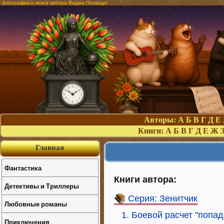
Биография и книги автора Вадим Полищук
Авторы:
А
Б
В
Г
Д
Е
Книги:
А
Б
В
Г
Д
Е
Ж
Главная
Фантастика
Книги автора:
Детективы и Триллеры
Серия: Зенитчик
Любовные романы
1. Боевой расчет "попа
Приключения