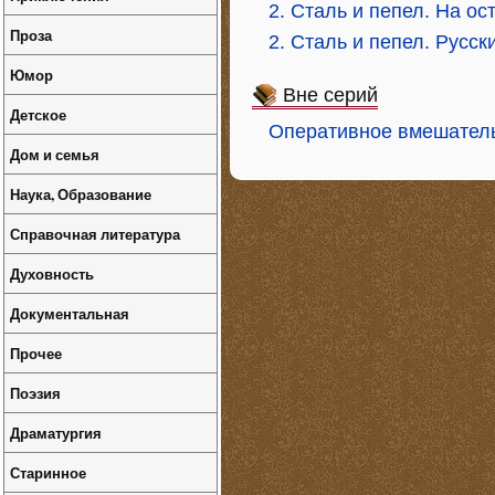
2. Сталь и пепел. На ос
Проза
2. Сталь и пепел. Русс
Юмор
Вне серий
Детское
Оперативное вмешател
Дом и семья
Наука, Образование
Справочная литература
Духовность
Документальная
Прочее
Поэзия
Драматургия
Старинное