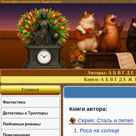
Биография и книги автора Вадим Львов
Авторы:
А
Б
В
Г
Д
Е
Книги:
А
Б
В
Г
Д
Е
Ж
Главная
Фантастика
Книги автора:
Детективы и Триллеры
Серия: Сталь и пепел
Любовные романы
1. Роса на солнце
Приключения