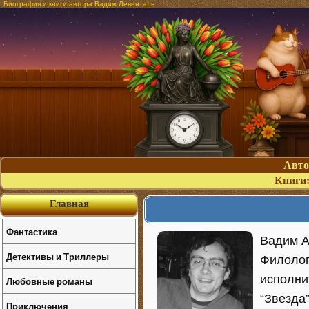
Биография и книги автора Вадим Левенталь
Авт
Книги
Главная
Фантастика
Вадим А
Детективы и Триллеры
Филолог
исполни
Любовные романы
“Звезда”
Приключения