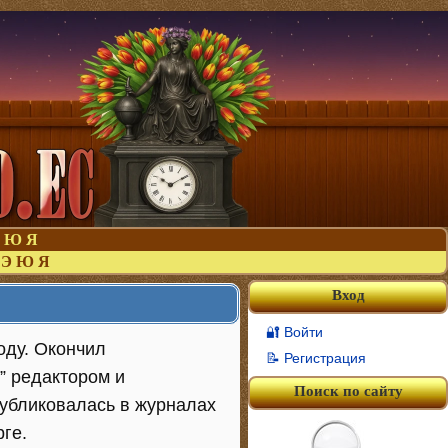
Ю
Я
Э
Ю
Я
Вход
🔐 Войти
оду. Окончил
📝 Регистрация
” редактором и
Поиск по сайту
публиковалась в журналах
рге.