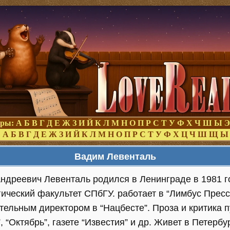
оры:
А
Б
В
Г
Д
Е
Ж
З
И
Й
К
Л
М
Н
О
П
Р
С
Т
У
Ф
Х
Ч
Ш
Ы
Э
:
А
Б
В
Г
Д
Е
Ж
З
И
Й
К
Л
М
Н
О
П
Р
С
Т
У
Ф
Х
Ц
Ч
Ш
Щ
Ы
Вадим Левенталь
ндреевич Левенталь родился в Ленинграде в 1981 г
ический факультет СПбГУ. работает в “Лимбус Пресс
тельным директором в “Нацбесте”. Проза и критика 
, “Октябрь”, газете “Известия” и др. Живет в Петербу