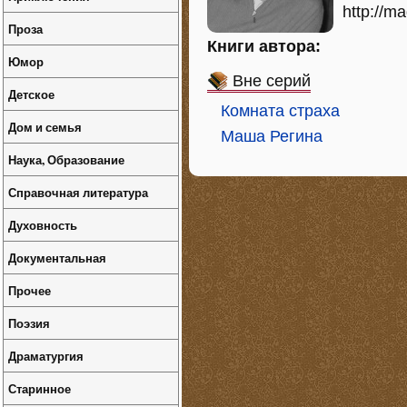
http://ma
Проза
Книги автора:
Юмор
Вне серий
Детское
Комната страха
Дом и семья
Маша Регина
Наука, Образование
Справочная литература
Духовность
Документальная
Прочее
Поэзия
Драматургия
Старинное