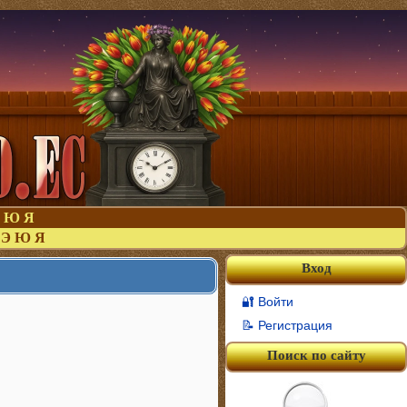
Ю
Я
Э
Ю
Я
Вход
🔐 Войти
📝 Регистрация
Поиск по сайту