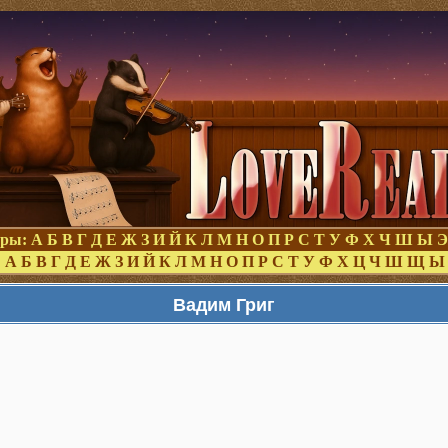
оры:
А
Б
В
Г
Д
Е
Ж
З
И
Й
К
Л
М
Н
О
П
Р
С
Т
У
Ф
Х
Ч
Ш
Ы
Э
:
А
Б
В
Г
Д
Е
Ж
З
И
Й
К
Л
М
Н
О
П
Р
С
Т
У
Ф
Х
Ц
Ч
Ш
Щ
Ы
Вадим Григ