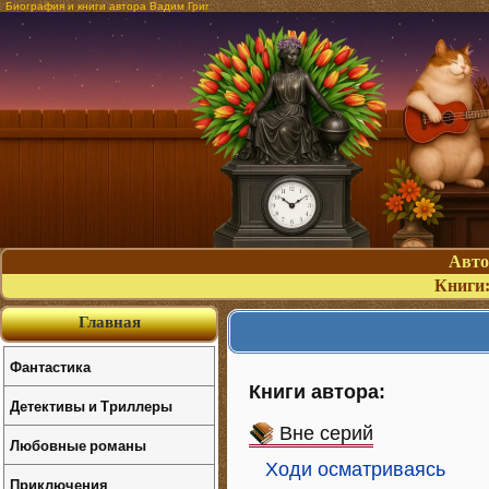
Биография и книги автора Вадим Григ
Авт
Книги
Главная
Фантастика
Книги автора:
Детективы и Триллеры
Вне серий
Любовные романы
Ходи осматриваясь
Приключения