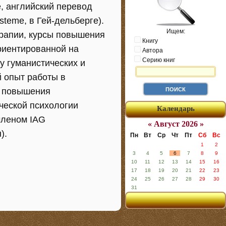
е, английский перевод
steme, в Гей-дельберге).
Ищем:
ерапии, курсы повышения
Книгу
риентированной на
Автора
Серию книг
у гуманистических и
й опыт работы в
ы повышения
ческой психологии
Календарь
членом IAG
« Август 2026 »
).
Пн
Вт
Ср
Чт
Пт
Сб
Вс
1
2
3
4
5
6
7
8
9
10
11
12
13
14
15
16
17
18
19
20
21
22
23
24
25
26
27
28
29
30
31