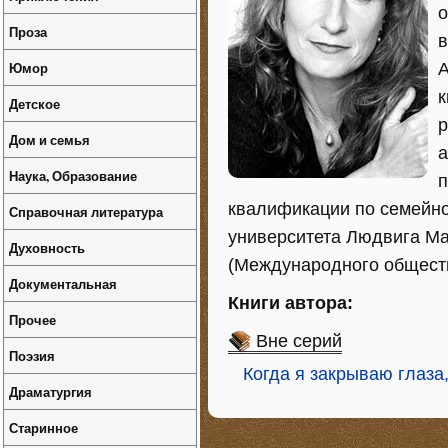
о
Проза
в
Юмор
А
к
Детское
р
Дом и семья
а
Наука, Образование
п
квалификации по семейно
Справочная литература
университета Людвига М
Духовность
(Международного обществ
Документальная
Книги автора:
Прочее
Вне серий
Поэзия
Когда я закрываю глаза,
Драматургия
Старинное