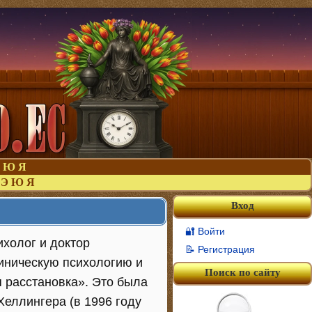
Ю
Я
Э
Ю
Я
Вход
🔐 Войти
ихолог и доктор
📝 Регистрация
иническую психологию и
Поиск по сайту
 расстановка». Это была
Хеллингера (в 1996 году