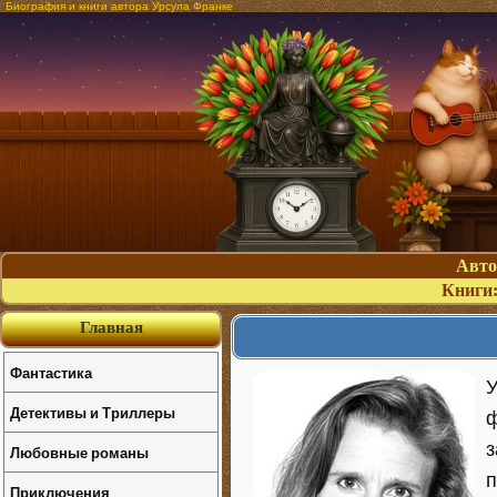
Биография и книги автора Урсула Франке
Авт
Книги
Главная
Фантастика
У
Детективы и Триллеры
ф
з
Любовные романы
п
Приключения