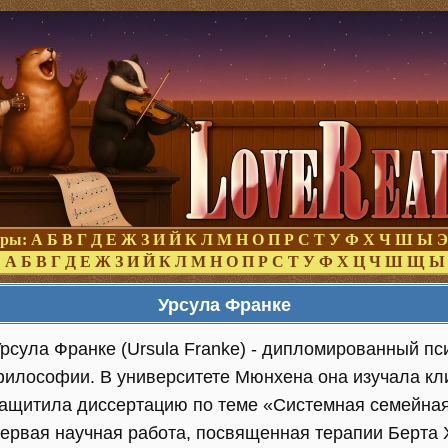
оры:
А
Б
В
Г
Д
Е
Ж
З
И
Й
К
Л
М
Н
О
П
Р
С
Т
У
Ф
Х
Ч
Ш
Ы
Э
:
А
Б
В
Г
Д
Е
Ж
З
И
Й
К
Л
М
Н
О
П
Р
С
Т
У
Ф
Х
Ц
Ч
Ш
Щ
Ы
Урсула Франке
рсула Франке (Ursula Franke) - дипломированный пс
илософии. В университете Мюнхена она изучала кл
ащитила диссертацию по теме «Системная семейная
ервая научная работа, посвященная терапии Берта 