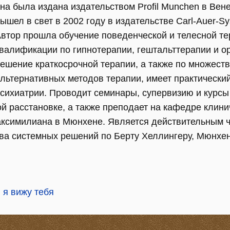
на была издана издательством Profil Munchen в Вен
ышел в свет в 2002 году в издательстве Carl-Auer-Sy
втор прошла обучение поведенческой и телесной т
валификации по гипнотерапии, гештальттерапии и о
ешение краткосрочной терапии, а также по множеств
льтернативных методов терапии, имеет практически
сихиатрии. Проводит семинары, супервизию и курс
й расстановке, а также преподает на кафедре клини
аксимилиана в Мюнхене. Является действительным 
а системных решений по Берту Хеллингеру, Мюнхен
 я вижу тебя